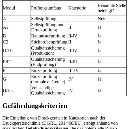
Benannte Stelle
Modul
Prüfungsumfang
Kategorie
beteiligt?
A
Selbstprüfung
I
Nein
Selbstprüfung und
A2
II
Ja
Druckprüfung
B
Baumusterprüfung
II-IV
Ja
C2
Stichprobenprüfung
II
Ja
Qualitätssicherung
D/D1
II-IV
Ja
(Produktion)
Qualitätssicherung
E/E1
II-III
Ja
(Endprüfung)
F
Einzelprüfung
III-IV
Ja
Einzelprüfung
G
IV
Ja
(komplexe Geräte)
Vollständige
H/H1
IV
Ja
Qualitätssicherung
Gefährdungskriterien
Die Einteilung von Druckgeräten in Kategorien nach der
Druckgeräterichtlinie (DGRL, 2014/68/EU) erfolgt anhand von
spezifischen
Gefährdungskriterien
, die das potenzielle Risiko