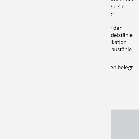
Vakuumtechnik somit eine hohe Bedeutung zu, sie
werden auf die geforderten Eigenschaften der
Anwendung ausgelegt.
Bei MSA werden alle gängigen Werkstoffe für den
Kammerbau verarbeitet. Im Gros kommen Edelstähle
(z.B. 1.4301, 1.4571, 1.4404, …), je nach Applikation
aber auch Aluminiumknetlegierungen oder Baustähle
(S235, S355) zum Einsatz.
Die Werkstoffe können mit Materialzeugnissen belegt
und bei Bedarf umgestempelt werden.
Zurück zur FAQ-Übersicht